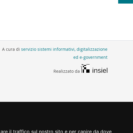
A cura di
servizio sistemi informativi, digitalizzazione
ed e-government
Realizzato da
re il traffico sul nostro sito e per capire da dove