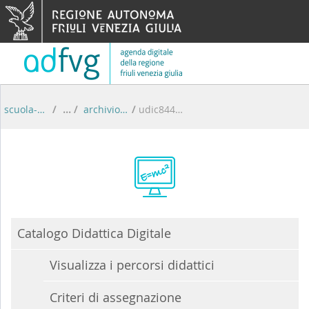
Salta al contenuto
scuola-digitale
/
archivio percorsi didattici
/
udic84400t
Catalogo Didattica Digitale
Visualizza i percorsi didattici
Criteri di assegnazione