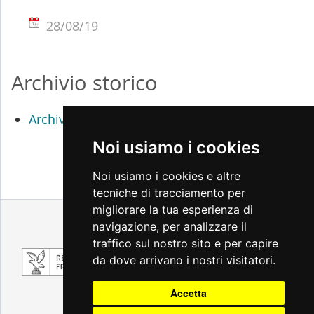
28/08/19
Archivio storico
Archivio percorsi didattici 2017 / 2018
Noi usiamo i cookies
Noi usiamo i cookies e altre
tecniche di tracciamento per
migliorare la tua esperienza di
Note legali
Privacy
Accessibilità
navigazione, per analizzare il
Cambio preferenze cookie
traffico sul nostro sito e per capire
da dove arrivano i nostri visitatori.
Accetta
A cura di