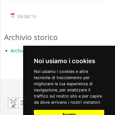
30/08/19
Archivio storico
Archivio percorsi didattici 2017 / 2018
Noi usiamo i cookies
Noi usiamo i cookies e altre
tecniche di tracciamento per
migliorare la tua esperienza di
Note legali
Privacy
Accessibilità
navigazione, per analizzare il
Cambio preferenze cookie
traffico sul nostro sito e per capire
da dove arrivano i nostri visitatori.
Accetta