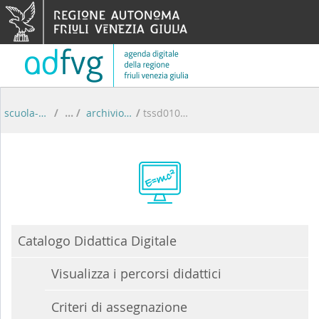
Salta al contenuto
scuola-digitale
/
archivio percorsi didattici
/
tssd01000l
Catalogo Didattica Digitale
Visualizza i percorsi didattici
Criteri di assegnazione