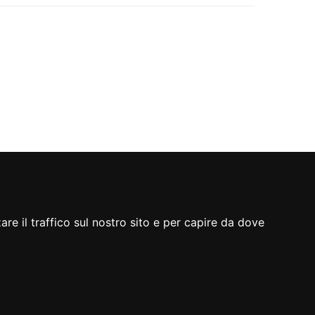
re il traffico sul nostro sito e per capire da dove
A cura di
servizio sistemi informativi, digitalizzazione
ed e-government
Realizzato da