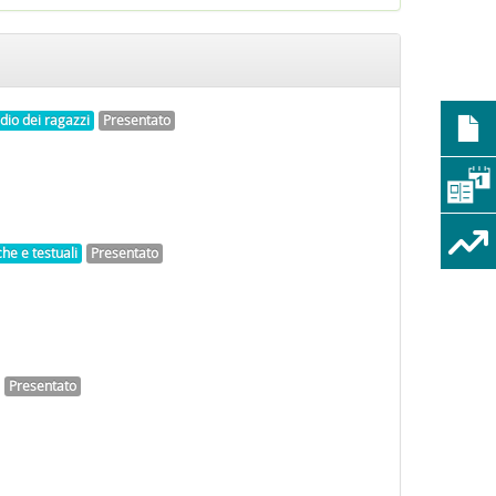
dio dei ragazzi
Presentato
he e testuali
Presentato
Presentato