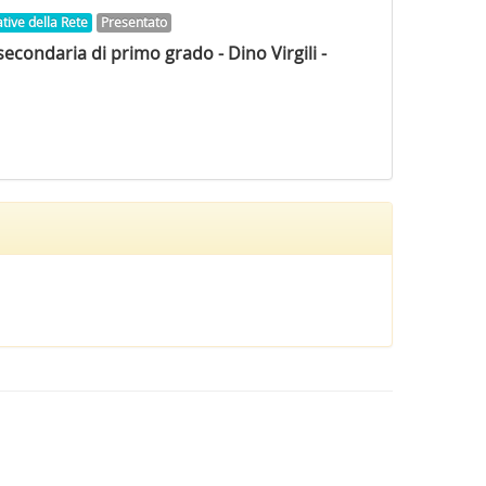
ative della Rete
Presentato
econdaria di primo grado - Dino Virgili -