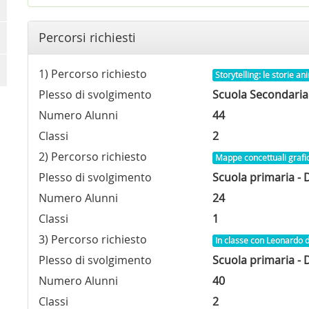
Percorsi richiesti
1) Percorso richiesto
Storytelling: le storie a
Plesso di svolgimento
Scuola Secondaria d
Numero Alunni
44
Classi
2
2) Percorso richiesto
Mappe concettuali grafic
Plesso di svolgimento
Scuola primaria - D
Numero Alunni
24
Classi
1
3) Percorso richiesto
In classe con Leonardo d
Plesso di svolgimento
Scuola primaria - D
Numero Alunni
40
Classi
2