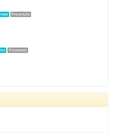
nimate
Presentato
iso
Presentato