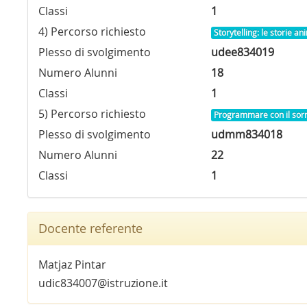
Classi
1
4) Percorso richiesto
Storytelling: le storie a
Plesso di svolgimento
udee834019
Numero Alunni
18
Classi
1
5) Percorso richiesto
Programmare con il sorr
Plesso di svolgimento
udmm834018
Numero Alunni
22
Classi
1
Docente referente
Matjaz Pintar
udic834007@istruzione.it