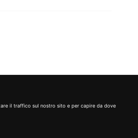
re il traffico sul nostro sito e per capire da dove
A cura di
servizio sistemi informativi, digitalizzazione
ed e-government
Realizzato da