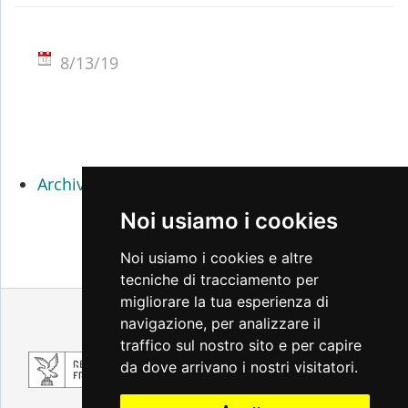
8/13/19
Archivio percorsi didattici 2017 / 2018
Noi usiamo i cookies
Noi usiamo i cookies e altre
tecniche di tracciamento per
migliorare la tua esperienza di
Note legali
Privacy
Accessibilità
navigazione, per analizzare il
Cambio preferenze cookie
traffico sul nostro sito e per capire
da dove arrivano i nostri visitatori.