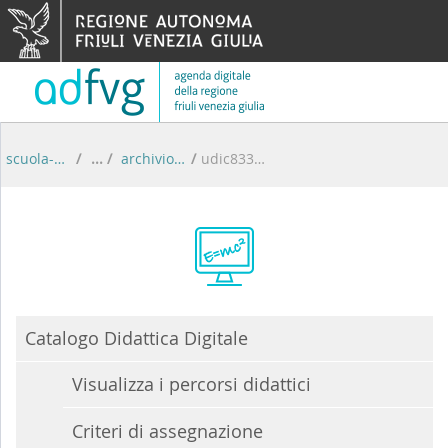
Skip to Content
scuola-digitale
/
archivio percorsi didattici
/
udic83300b
Catalogo Didattica Digitale
Visualizza i percorsi didattici
Criteri di assegnazione