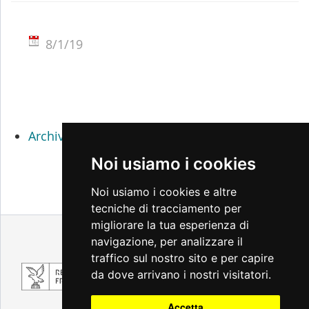
8/1/19
Archivio percorsi didattici 2017 / 2018
Noi usiamo i cookies
Noi usiamo i cookies e altre
tecniche di tracciamento per
migliorare la tua esperienza di
Note legali
Privacy
Accessibilità
navigazione, per analizzare il
Cambio preferenze cookie
traffico sul nostro sito e per capire
da dove arrivano i nostri visitatori.
Accetta