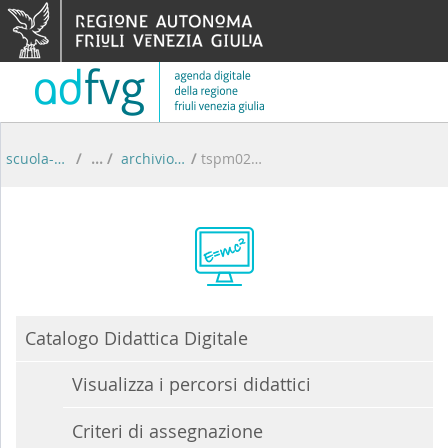
Skip to Content
scuola-digitale
/
archivio percorsi didattici
/
tspm02000t
Catalogo Didattica Digitale
Visualizza i percorsi didattici
Criteri di assegnazione