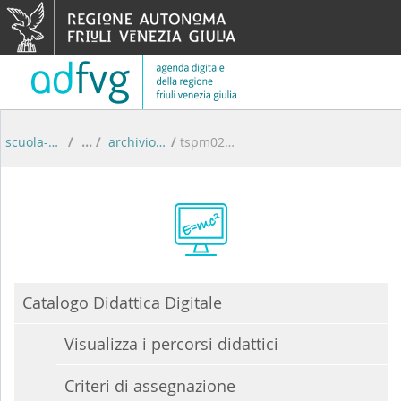
Skip to Content
scuola-digitale
/
archivio percorsi didattici
/
tspm02000t
Catalogo Didattica Digitale
Visualizza i percorsi didattici
Criteri di assegnazione