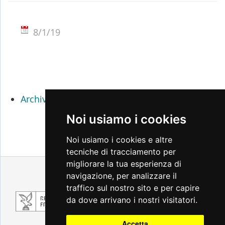
8/1/19
Archivio percorsi didattici 2017 / 2018
Noi usiamo i cookies
Noi usiamo i cookies e altre
tecniche di tracciamento per
migliorare la tua esperienza di
Note legali
Privacy
Accessibilità
navigazione, per analizzare il
Cambio preferenze cookie
traffico sul nostro sito e per capire
da dove arrivano i nostri visitatori.
Accetta