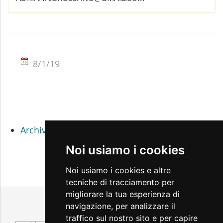
8/1/19
Archivio percorsi didattici 2017 / 2018
Noi usiamo i cookies
Noi usiamo i cookies e altre
tecniche di tracciamento per
migliorare la tua esperienza di
Note legali
Privacy
Accessibilità
navigazione, per analizzare il
Cambio preferenze cookie
traffico sul nostro sito e per capire