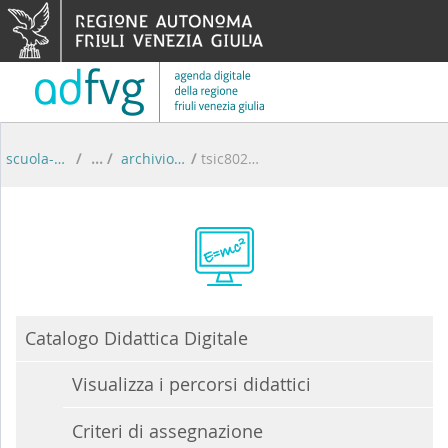
Skip to Content
scuola-digitale
/
archivio percorsi didattici
/
tsic80200n
Catalogo Didattica Digitale
Visualizza i percorsi didattici
Criteri di assegnazione